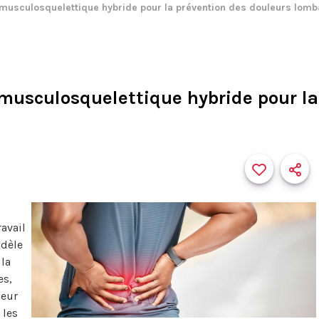
usculosquelettique hybride pour la prévention des douleurs lomb
musculosquelettique hybride pour la
avail
odèle
la
es,
leur
 les