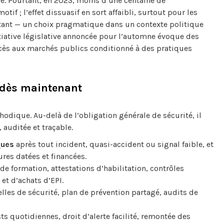
e. Pourtant, en 2023, moins d’une centaine de
f ; l’effet dissuasif en sort affaibli, surtout pour les
tant — un choix pragmatique dans un contexte politique
tiative législative annoncée pour l’automne évoque des
ccès aux marchés publics conditionné à des pratiques
e dès maintenant
dique. Au-delà de l’obligation générale de sécurité, il
 auditée et traçable.
ques
après tout incident, quasi-accident ou signal faible, et
res datées et financées.
de formation, attestations d’habilitation, contrôles
t d’achats d’EPI.
lles de sécurité, plan de prévention partagé, audits de
sts quotidiennes, droit d’alerte facilité, remontée des