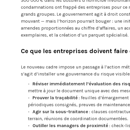
300 000 € dans les dossiers d’homicide involontair
condamnations ont frappé des entreprises pour ce moti
grands groupes. Le gouvernement agit à droit cons
mouvant — mais l’horizon pourrait bouger : une ini
amendes proportionnées au chiffre d’affaires, un a
exemplaires, et la création d’un parquet spécialisé.
Ce que les entreprises doivent fair
Le nouveau cadre impose un passage à l’action métho
s’agit d’installer une gouvernance du risque visible,
Réviser immédiatement l’évaluation des ris
mettre à jour le document unique avec des mesu
Prouver la traçabilité
: feuilles d’émargement 
périodiques consignés, preuves de maintenance e
Agir sur la sous-traitance
: clauses contractue
terrain, réunions de coordination documentées.
Outiller les managers de proximité
: check-li