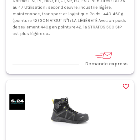
Normes : S1, PL, HRO, HI, CI, SR, FO, ESD Pointures : Du 36
au 47 Utilisation : second oeuvre, industrie légère,
maintenance, transport et logistique. Poids : 440-460g
(pointure 42) SON ATOUT N°1 : LA LÉGÈRETÉ Avec un poids
de seulement 440g en pointure 42, la STRATOS 500 S1P
est plus légère de...
Demande express