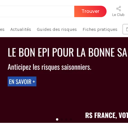
Trouver
Le Club
ces
Actualités
Guides des risques
Fiches pratiques