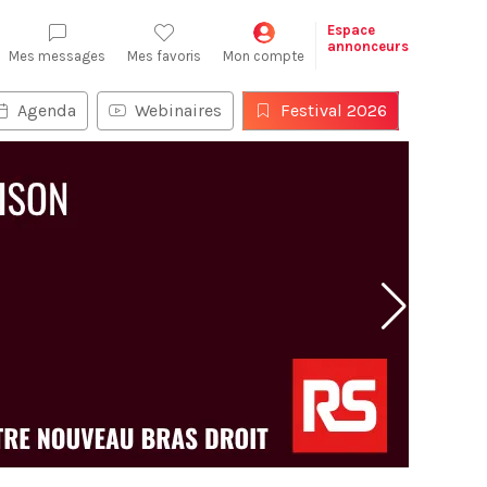
Espace
annonceurs
Mes messages
Mes favoris
Mon compte
Agenda
Webinaires
Festival 2026