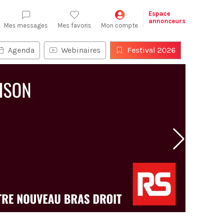
Espace
annonceurs
Mes messages
Mes favoris
Mon compte
Agenda
Webinaires
Festival 2026