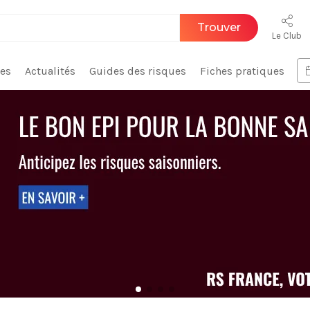
Trouver
Le Club
ces
Actualités
Guides des risques
Fiches pratiques