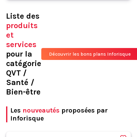
Liste des
produits
et
services
pour la
Découvrir les bons plans Inforisque
catégorie
QVT /
Santé /
Bien-être
Les
nouveautés
proposées par
Inforisque